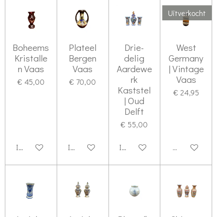
Uitverkocht
Boheems
Plateel
Drie-
West
Kristalle
Bergen
delig
Germany
n Vaas
Vaas
Aardewe
| Vintage
rk
Vaas
€ 45,00
€ 70,00
Kaststel
€ 24,95
| Oud
Delft
€ 55,00
In winkelwagen
In winkelwagen
In winkelwagen
Uitverkocht