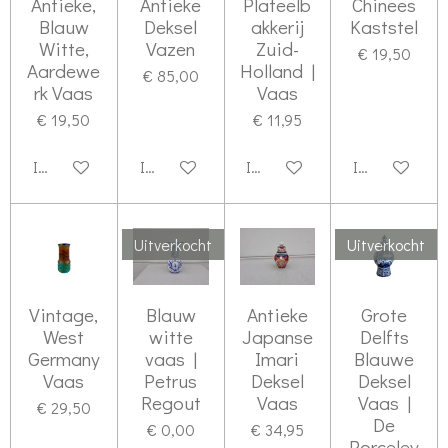
Antieke,
Antieke
Plateelb
Chinees
Blauw
Deksel
akkerij
Kaststel
Witte,
Vazen
Zuid-
€ 19,50
Aardewe
Holland |
€ 85,00
rk Vaas
Vaas
€ 19,50
€ 11,95
In winkelwagen
In winkelwagen
In winkelwagen
In winkelwag
Uitverkocht
Uitverkocht
Vintage,
Blauw
Antieke
Grote
West
witte
Japanse
Delfts
Germany
vaas |
Imari
Blauwe
Vaas
Petrus
Deksel
Deksel
Regout
Vaas
Vaas |
€ 29,50
De
€ 0,00
€ 34,95
Porceley