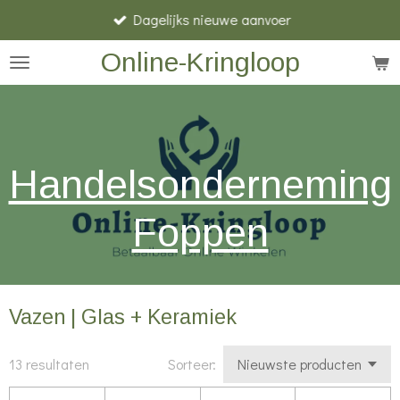
Dagelijks nieuwe aanvoer
Ga
direct
Online-Kringloop
naar
de
hoofdinhoud
Handelsonderneming
Foppen
Vazen | Glas + Keramiek
13 resultaten
Sorteer: