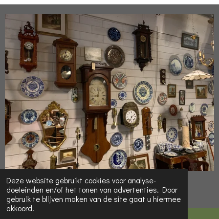
© 2022 Online-Kringloop.eu
Deze website gebruikt cookies voor analyse-
doeleinden en/of het tonen van advertenties. Door
Powered by
JouwWeb
gebruik te blijven maken van de site gaat u hiermee
akkoord.