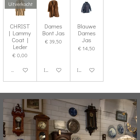
Uitverkocht
CHRIST
Dames
Blauwe
| Lammy
Bont Jas
Dames
Coat |
Jas
€ 39,50
Leder
€ 14,50
€ 0,00
Uitverkocht
In winkelwagen
In winkelwagen