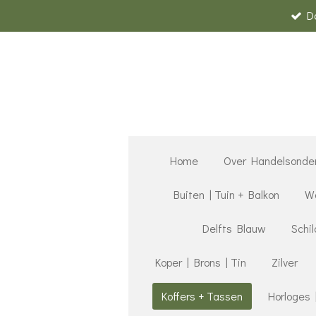
D
Ga
direct
naar
de
hoofdinhoud
Home
Over Handelsonde
Buiten | Tuin + Balkon
Wa
Delfts Blauw
Schil
Koper | Brons | Tin
Zilver
Koffers + Tassen
Horloges 