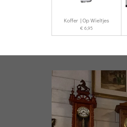
Koffer | Op Wieltjes
€ 6,95