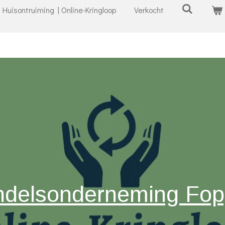
Huisontruiming | Online-Kringloop
Verkocht
delsonderneming Fo