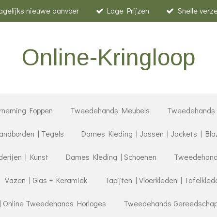
agelijks nieuwe aanvoer
Lage Prijzen
Snelle verz
Online-Kringloop
rneming Foppen
Tweedehands Meubels
Tweedehands 
ndborden | Tegels
Dames Kleding | Jassen | Jackets | Bla
derijen | Kunst
Dames Kleding | Schoenen
Tweedehands
Vazen | Glas + Keramiek
Tapijten | Vloerkleden | Tafelkled
| Online Tweedehands Horloges
Tweedehands Gereedschap |