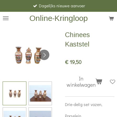
Dagelijks nieuwe aanvoer
Ga
direct
Online-Kringloop
naar
de
Chinees
hoofdinhoud
Kaststel
€ 19,50
In
winkelwagen
Drie-delig set vazen,
Porselein,