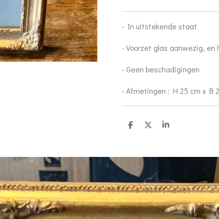
- In uitstekende staat
- Voorzet glas aanwezig, en
- Geen beschadigingen
- Afmetingen : H 25 cm x B
D
D
S
e
e
h
l
e
a
e
l
r
n
e