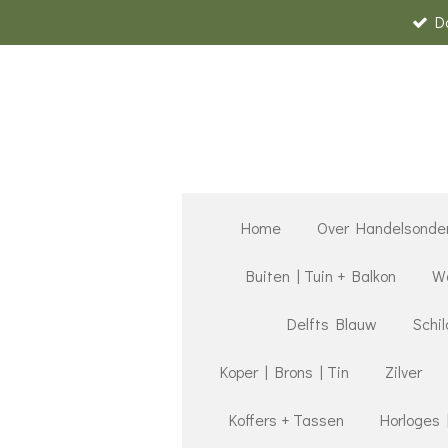
D
Ga
direct
naar
de
hoofdinhoud
Home
Over Handelsonde
Buiten | Tuin + Balkon
Wa
Delfts Blauw
Schil
Koper | Brons | Tin
Zilver
Koffers + Tassen
Horloges 