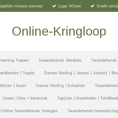
agelijks nieuwe aanvoer
Lage Prijzen
Snelle verz
Online-Kringloop
rneming Foppen
Tweedehands Meubels
Tweedehands 
ndborden | Tegels
Dames Kleding | Jassen | Jackets | Bla
derijen | Kunst
Dames Kleding | Schoenen
Tweedehands
Vazen | Glas + Keramiek
Tapijten | Vloerkleden | Tafelkled
| Online Tweedehands Horloges
Tweedehands Gereedschap |