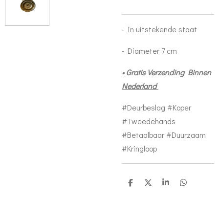
- In uitstekende staat
- Diameter 7 cm
• Gratis Verzending Binnen
Nederland
#Deurbeslag #Koper
#Tweedehands
#Betaalbaar #Duurzaam
#Kringloop
D
D
S
D
e
e
h
e
l
e
a
l
e
l
r
e
n
e
n