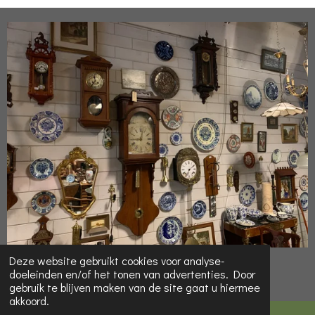
© 2022 Online-Kringloop.eu
Deze website gebruikt cookies voor analyse-
doeleinden en/of het tonen van advertenties. Door
Powered by
JouwWeb
gebruik te blijven maken van de site gaat u hiermee
akkoord.