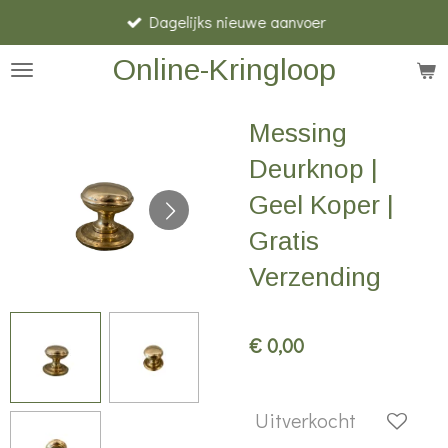
Dagelijks nieuwe aanvoer
Ga
direct
Online-Kringloop
naar
de
Messing
hoofdinhoud
Deurknop |
Geel Koper |
Gratis
Verzending
€ 0,00
Uitverkocht