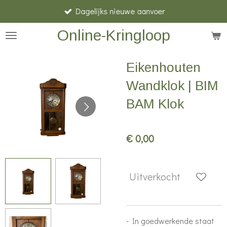
Dagelijks nieuwe aanvoer
Ga
direct
Online-Kringloop
naar
de
Eikenhouten
hoofdinhoud
Wandklok | BIM
BAM Klok
€ 0,00
Uitverkocht
- In goedwerkende staat