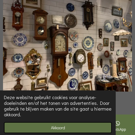
© 2022 Online-Kringloop.eu
Deze website gebruikt cookies voor analyse-
doeleinden en/of het tonen van advertenties. Door
Powered by
JouwWeb
gebruik te blijven maken van de site gaat u hiermee
akkoord.
Akkoord
E-mailadres
Telefoonnummer
Kaart
WhatsApp