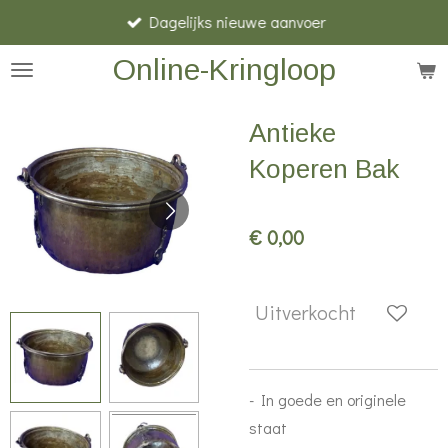
Dagelijks nieuwe aanvoer
Ga
direct
Online-Kringloop
naar
de
Antieke
hoofdinhoud
Koperen Bak
€ 0,00
Uitverkocht
- In goede en originele
staat