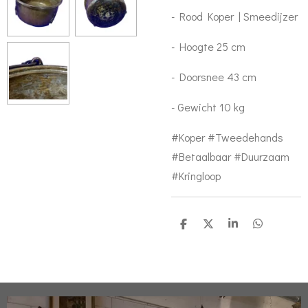
- Rood Koper | Smeedijzer
- Hoogte 25 cm
- Doorsnee 43 cm
- Gewicht 10 kg
#Koper #Tweedehands
#Betaalbaar #Duurzaam
#Kringloop
D
D
S
D
e
e
h
e
l
e
a
l
e
l
r
e
n
e
n