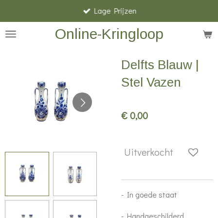
Lage Prijzen
Ga
direct
Online-Kringloop
naar
de
Delfts Blauw |
hoofdinhoud
Stel Vazen
€ 0,00
Uitverkocht
- In goede staat
- Handgeschilderd