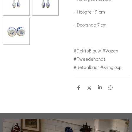
- Hoogte 19 cm
- Doorsnee 7 cm
#DelftsBlauw #Vazen
#Tweedehands
#Betaalbaar #Kringloop
D
D
S
D
e
e
h
e
l
e
a
l
e
l
r
e
n
e
n