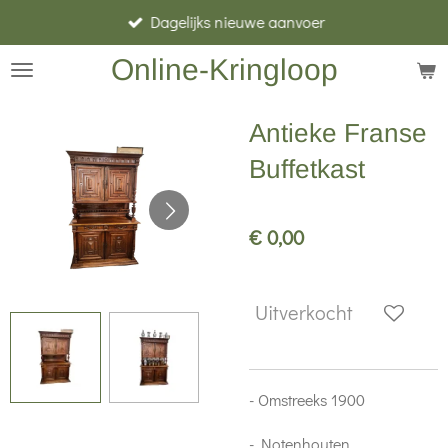
Dagelijks nieuwe aanvoer
Ga
direct
Online-Kringloop
naar
de
Antieke Franse
hoofdinhoud
Buffetkast
€ 0,00
Uitverkocht
- Omstreeks 1900
- Notenhouten