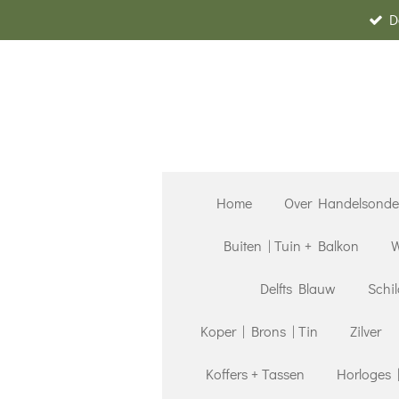
D
Ga
direct
naar
de
hoofdinhoud
Home
Over Handelsond
Buiten | Tuin + Balkon
W
Delfts Blauw
Schil
Koper | Brons | Tin
Zilver
Koffers + Tassen
Horloges 