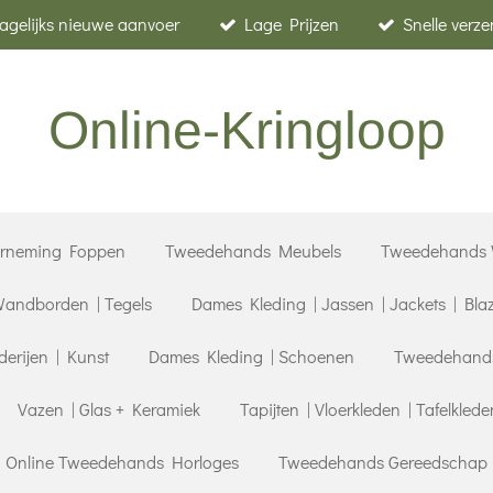
agelijks nieuwe aanvoer
Lage Prijzen
Snelle verz
Online-Kringloop
erneming Foppen
Tweedehands Meubels
Tweedehands 
andborden | Tegels
Dames Kleding | Jassen | Jackets | Bla
derijen | Kunst
Dames Kleding | Schoenen
Tweedehands 
Vazen | Glas + Keramiek
Tapijten | Vloerkleden | Tafelklede
| Online Tweedehands Horloges
Tweedehands Gereedschap |