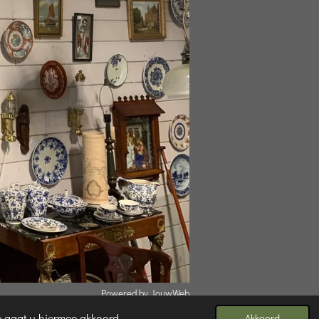
Powered by
JouwWeb
e gaat u hiermee akkoord.
Akkoord