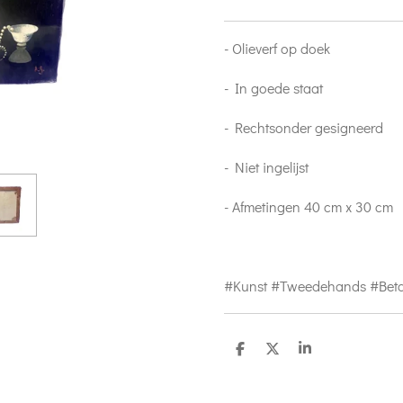
- Olieverf op doek
- In goede staat
- Rechtsonder gesigneerd
- Niet ingelijst
- Afmetingen 40 cm x 30 cm
#Kunst #Tweedehands #Bet
D
D
S
e
e
h
l
e
a
e
l
r