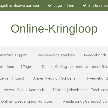
agelijks nieuwe aanvoer
Lage Prijzen
Snelle verz
Online-Kringloop
erneming Foppen
Tweedehands Meubels
Tweedehands 
andborden | Tegels
Dames Kleding | Jassen | Jackets | Bla
derijen | Kunst
Dames Kleding | Schoenen
Tweedehands 
Vazen | Glas + Keramiek
Tapijten | Vloerkleden | Tafelklede
| Online Tweedehands Horloges
Tweedehands Gereedschap |