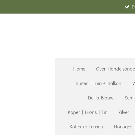
D
Ga
direct
naar
de
hoofdinhoud
Home
Over Handelsond
Buiten | Tuin + Balkon
W
Delfts Blauw
Schil
Koper | Brons | Tin
Zilver
Koffers + Tassen
Horloges 