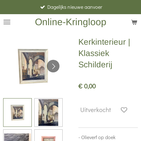
Dagelijks nieuwe aanvoer
Ga
direct
Online-Kringloop
naar
de
Kerkinterieur |
hoofdinhoud
Klassiek
Schilderij
€ 0,00
Uitverkocht
- Olieverf op doek