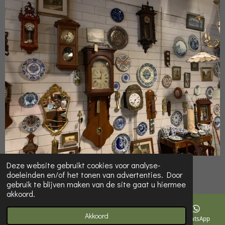
© 2022 Online-Kringloop.eu
Deze website gebruikt cookies voor analyse-
doeleinden en/of het tonen van advertenties. Door
Powered by
JouwWeb
gebruik te blijven maken van de site gaat u hiermee
akkoord.
Akkoord
E-mailadres
Telefoonnummer
Kaart
WhatsApp