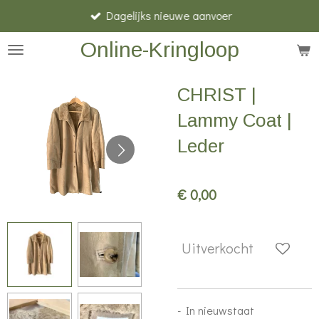
Dagelijks nieuwe aanvoer
Ga
direct
Online-Kringloop
naar
de
CHRIST |
hoofdinhoud
Lammy Coat |
Leder
€ 0,00
Uitverkocht
- In nieuwstaat