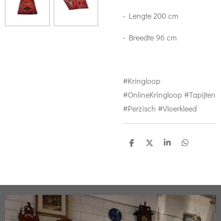
- Lengte 200 cm
- Breedte 96 cm
#Kringloop
#OnlineKringloop #Tapijten
#Perzisch #Vloerkleed
D
D
S
D
e
e
h
e
l
e
a
l
e
l
r
e
n
e
n