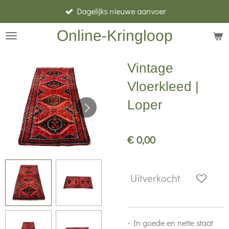
Dagelijks nieuwe aanvoer
Ga
direct
Online-Kringloop
naar
de
Vintage
hoofdinhoud
Vloerkleed |
Loper
€ 0,00
Uitverkocht
- In goede en nette staat