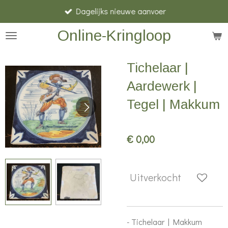
Dagelijks nieuwe aanvoer
Ga
direct
Online-Kringloop
naar
de
Tichelaar |
hoofdinhoud
Aardewerk |
Tegel | Makkum
€ 0,00
Uitverkocht
- Tichelaar | Makkum