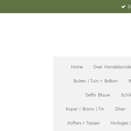
D
Ga
direct
naar
de
hoofdinhoud
Home
Over Handelsond
Buiten | Tuin + Balkon
W
Delfts Blauw
Schil
Koper | Brons | Tin
Zilver
Koffers + Tassen
Horloges 