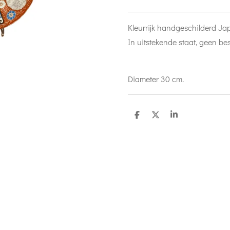
Kleurrijk handgeschilderd J
In uitstekende staat, geen b
Diameter 30 cm.
D
D
S
e
e
h
l
e
a
e
l
r
n
e