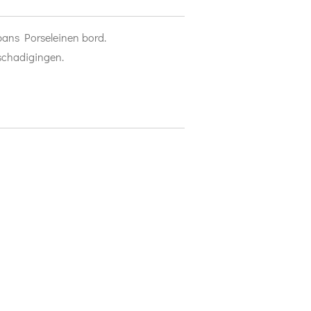
apans Porseleinen bord.
eschadigingen.