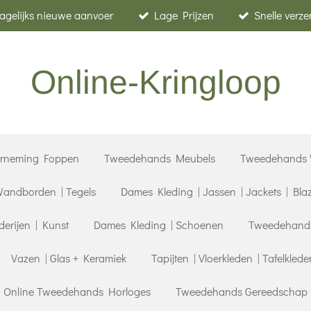
agelijks nieuwe aanvoer
Lage Prijzen
Snelle verz
Online-Kringloop
erneming Foppen
Tweedehands Meubels
Tweedehands 
andborden | Tegels
Dames Kleding | Jassen | Jackets | Bla
derijen | Kunst
Dames Kleding | Schoenen
Tweedehands 
Vazen | Glas + Keramiek
Tapijten | Vloerkleden | Tafelklede
| Online Tweedehands Horloges
Tweedehands Gereedschap |