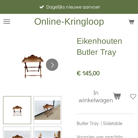
Dagelijks nieuwe aanvoer
Ga
direct
Online-Kringloop
naar
de
Eikenhouten
hoofdinhoud
Butler Tray
€ 145,00
In
winkelwagen
Butler Tray | Sidetable
Voorzien van prachtig