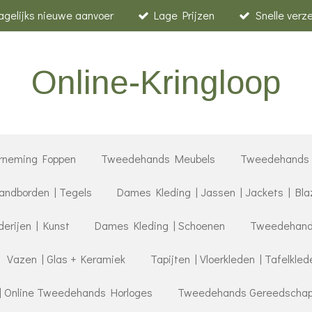
agelijks nieuwe aanvoer
Lage Prijzen
Snelle verz
Online-Kringloop
rneming Foppen
Tweedehands Meubels
Tweedehands 
ndborden | Tegels
Dames Kleding | Jassen | Jackets | Bla
derijen | Kunst
Dames Kleding | Schoenen
Tweedehands
Vazen | Glas + Keramiek
Tapijten | Vloerkleden | Tafelkled
| Online Tweedehands Horloges
Tweedehands Gereedschap |