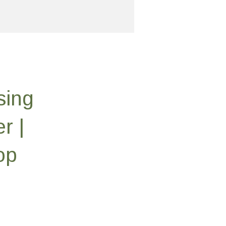
sing
r |
op