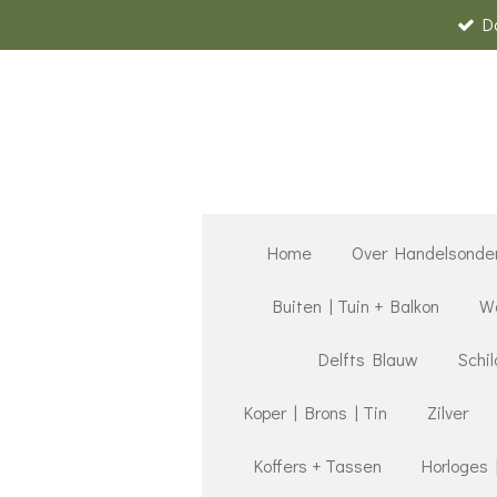
D
Ga
direct
naar
de
hoofdinhoud
Home
Over Handelsonde
Buiten | Tuin + Balkon
Wa
Delfts Blauw
Schil
Koper | Brons | Tin
Zilver
Koffers + Tassen
Horloges 