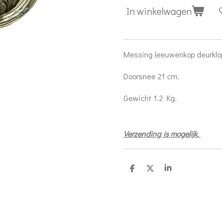
In winkelwagen
Messing leeuwenkop deurklo
Doorsnee 21 cm.
Gewicht 1.2 Kg.
Verzending is mogelijk.
D
D
S
e
e
h
l
e
a
e
l
r
n
e