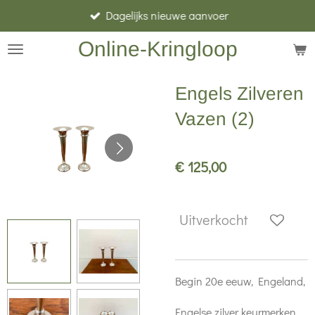
Dagelijks nieuwe aanvoer
Ga
direct
Online-Kringloop
naar
de
Engels Zilveren
hoofdinhoud
Vazen (2)
€ 125,00
Uitverkocht
Begin 20e eeuw, Engeland,
Engelse zilver keurmerken,