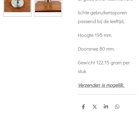
lichte gebruikerssporen
passend bij de leeftijd,
Hoogte 195 mm.
Doorsnee 80 mm.
Gewicht 122.15 gram per
stuk
Verzenden is mogelijk.
D
D
S
D
e
e
h
e
l
e
a
l
e
l
r
e
n
e
n