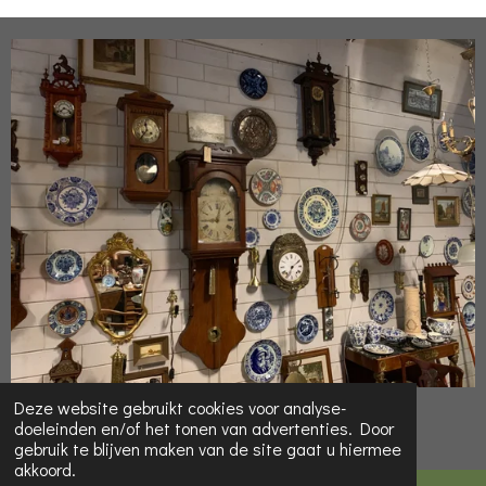
© 2022 Online-Kringloop.eu
Deze website gebruikt cookies voor analyse-
doeleinden en/of het tonen van advertenties. Door
Powered by
JouwWeb
gebruik te blijven maken van de site gaat u hiermee
akkoord.