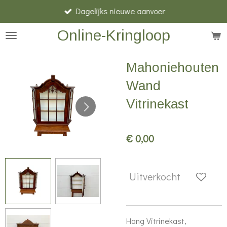
Dagelijks nieuwe aanvoer
Ga
direct
Online-Kringloop
naar
de
Mahoniehouten
hoofdinhoud
Wand
Vitrinekast
€ 0,00
Uitverkocht
Hang Vitrinekast,