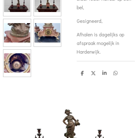
bel,
Gesigneerd,
Afhalen is dagelijks op
afspraak mogelijk in
Harderwijk.
D
D
S
D
e
e
h
e
l
e
a
l
e
l
r
e
n
e
n