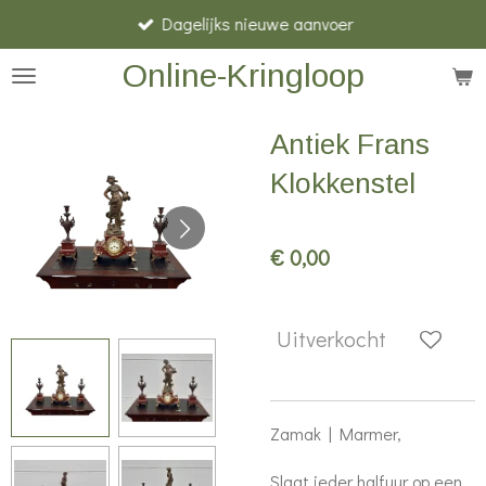
Dagelijks nieuwe aanvoer
Ga
direct
Online-Kringloop
naar
de
Antiek Frans
hoofdinhoud
Klokkenstel
€ 0,00
Uitverkocht
Zamak | Marmer,
Slaat ieder halfuur op een