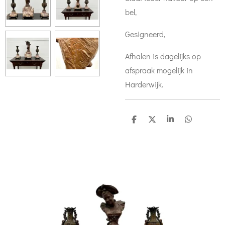
bel,
Gesigneerd,
Afhalen is dagelijks op
afspraak mogelijk in
Harderwijk.
D
D
S
D
e
e
h
e
l
e
a
l
e
l
r
e
n
e
n