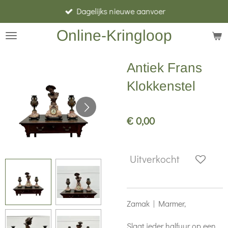
Dagelijks nieuwe aanvoer
Ga
direct
Online-Kringloop
naar
de
Antiek Frans
hoofdinhoud
Klokkenstel
€ 0,00
Uitverkocht
Zamak | Marmer,
Slaat ieder halfuur op een