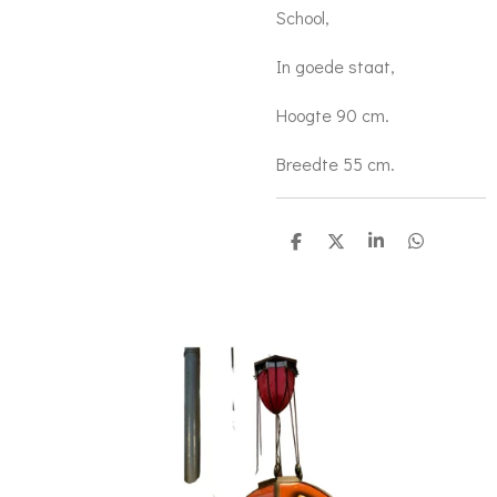
School,
In goede staat,
Hoogte 90 cm.
Breedte 55 cm.
D
D
S
D
e
e
h
e
l
e
a
l
e
l
r
e
n
e
n