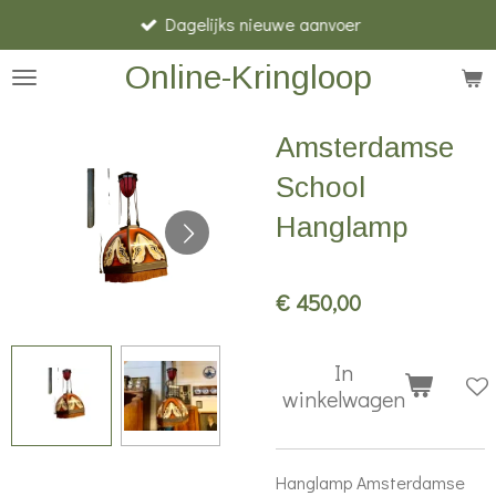
Dagelijks nieuwe aanvoer
Ga
direct
Online-Kringloop
naar
de
Amsterdamse
hoofdinhoud
School
Hanglamp
€ 450,00
In
winkelwagen
Hanglamp Amsterdamse