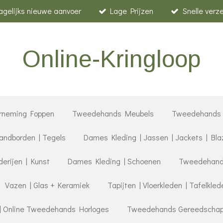
agelijks nieuwe aanvoer
Lage Prijzen
Snelle verz
Online-Kringloop
rneming Foppen
Tweedehands Meubels
Tweedehands 
ndborden | Tegels
Dames Kleding | Jassen | Jackets | Bla
derijen | Kunst
Dames Kleding | Schoenen
Tweedehands
Vazen | Glas + Keramiek
Tapijten | Vloerkleden | Tafelkled
| Online Tweedehands Horloges
Tweedehands Gereedschap |