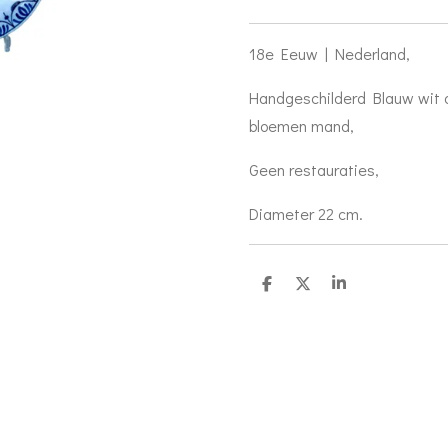
18e Eeuw | Nederland,
Handgeschilderd Blauw wit 
bloemen mand,
Geen restauraties,
Diameter 22 cm.
D
D
S
e
e
h
l
e
a
e
l
r
n
e