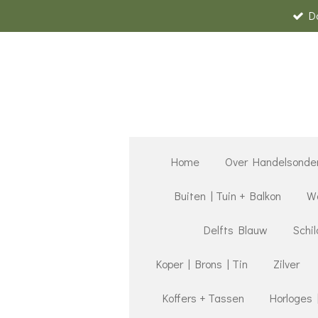
D
Ga
direct
naar
de
hoofdinhoud
Home
Over Handelsonde
Buiten | Tuin + Balkon
Wa
Delfts Blauw
Schil
Koper | Brons | Tin
Zilver
Koffers + Tassen
Horloges 