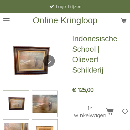
Lage Prijzen
Ga
direct
Online-Kringloop
naar
de
Indonesische
hoofdinhoud
School |
Olieverf
Schilderij
€ 125,00
In
winkelwagen