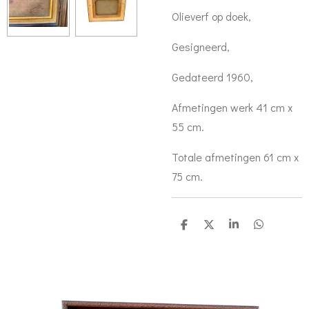
Olieverf op doek,
Gesigneerd,
Gedateerd 1960,
Afmetingen werk 41 cm x
55 cm.
Totale afmetingen 61 cm x
75 cm.
D
D
S
D
e
e
h
e
l
e
a
l
e
l
r
e
n
e
n