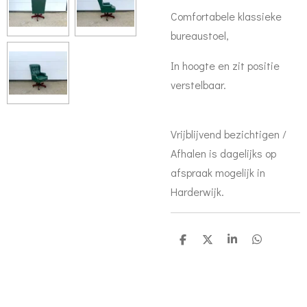
Comfortabele klassieke
bureaustoel,
In hoogte en zit positie
verstelbaar.
Vrijblijvend bezichtigen /
Afhalen is dagelijks op
afspraak mogelijk in
Harderwijk.
D
D
S
D
e
e
h
e
l
e
a
l
e
l
r
e
n
e
n