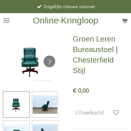
Dagelijks nieuwe aanvoer
Ga
direct
Online-Kringloop
naar
de
Groen Leren
hoofdinhoud
Bureaustoel |
Chesterfield
Stijl
€ 0,00
Uitverkocht