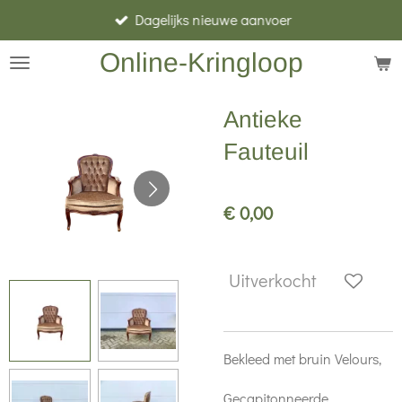
Dagelijks nieuwe aanvoer
Ga
direct
Online-Kringloop
naar
de
Antieke
hoofdinhoud
Fauteuil
€ 0,00
Uitverkocht
Bekleed met bruin Velours,
Gecapitonneerde