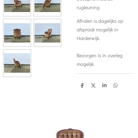
rugleuning
Afhalen is dagelijks op
afspraak mogelijk in
Harderwijk.
Bezorgen is in overleg
mogelijk.
D
D
S
D
e
e
h
e
l
e
a
l
e
l
r
e
n
e
n