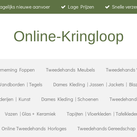
agelijks nieuwe aanvoer
Lage Prijzen
Snelle verz
Online-Kringloop
erneming Foppen
Tweedehands Meubels
Tweedehands 
andborden | Tegels
Dames Kleding | Jassen | Jackets | Bla
derijen | Kunst
Dames Kleding | Schoenen
Tweedehands 
Vazen | Glas + Keramiek
Tapijten | Vloerkleden | Tafelklede
| Online Tweedehands Horloges
Tweedehands Gereedschap |