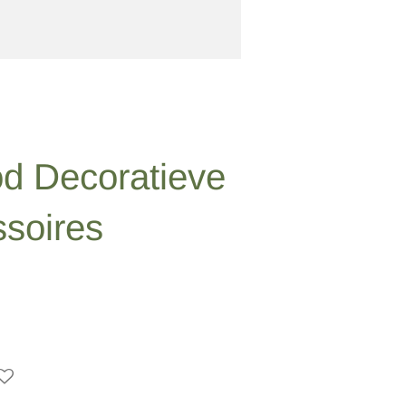
od Decoratieve
soires