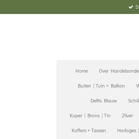
D
Ga
direct
naar
de
hoofdinhoud
Home
Over Handelsond
Buiten | Tuin + Balkon
W
Delfts Blauw
Schil
Koper | Brons | Tin
Zilver
Koffers + Tassen
Horloges 