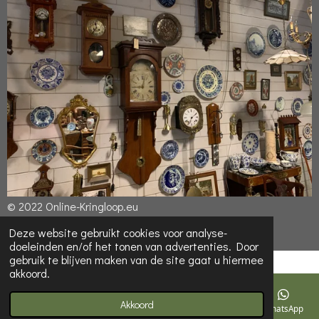
© 2022 Online-Kringloop.eu
Powered by
JouwWeb
Deze website gebruikt cookies voor analyse-
doeleinden en/of het tonen van advertenties. Door
gebruik te blijven maken van de site gaat u hiermee
akkoord.
Akkoord
E-mailadres
Telefoonnummer
Kaart
WhatsApp