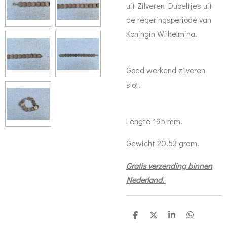
uit Zilveren Dubeltjes uit
de regeringsperiode van
Koningin Wilhelmina.
Goed werkend zilveren
slot.
Lengte 195 mm.
Gewicht 20.53 gram.
Gratis verzending binnen
Nederland.
D
D
S
D
e
e
h
e