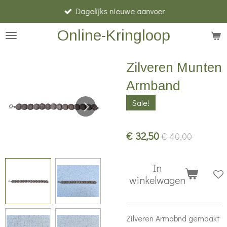
Dagelijks nieuwe aanvoer
Ga
direct
Online-Kringloop
naar
de
Zilveren Munten
hoofdinhoud
Armband
Sale!
€ 32,50
€ 40,00
In
winkelwagen
Zilveren Armabnd gemaakt