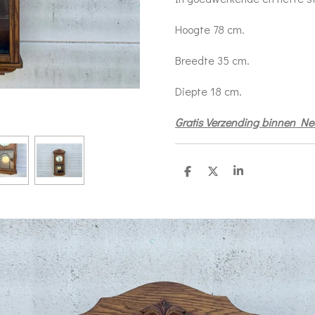
Hoogte 78 cm.
Breedte 35 cm.
Diepte 18 cm.
Gratis Verzending binnen Ne
D
D
S
e
e
h
l
e
a
e
l
r
n
e