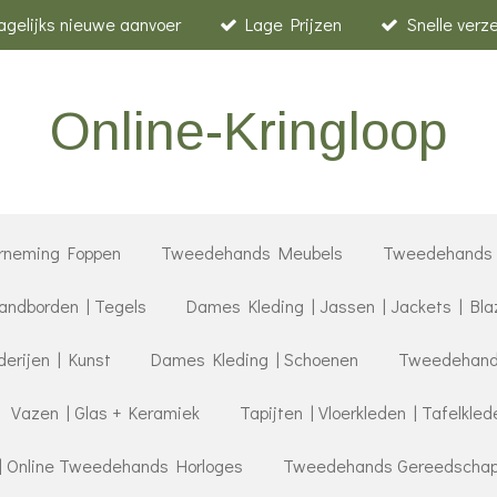
agelijks nieuwe aanvoer
Lage Prijzen
Snelle verz
Online-Kringloop
rneming Foppen
Tweedehands Meubels
Tweedehands 
ndborden | Tegels
Dames Kleding | Jassen | Jackets | Bla
derijen | Kunst
Dames Kleding | Schoenen
Tweedehands
Vazen | Glas + Keramiek
Tapijten | Vloerkleden | Tafelkled
| Online Tweedehands Horloges
Tweedehands Gereedschap |