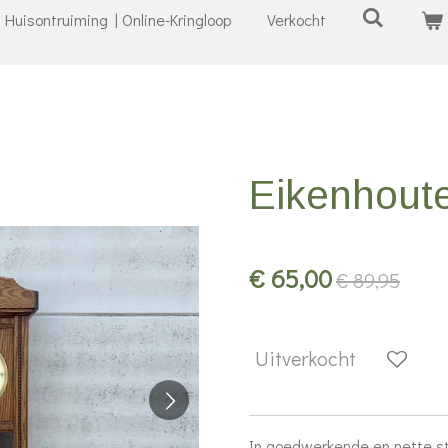
Huisontruiming | Online-Kringloop
Verkocht
Eikenhout
€ 65,00
€ 89,95
Uitverkocht
In goedwerkende en nette s