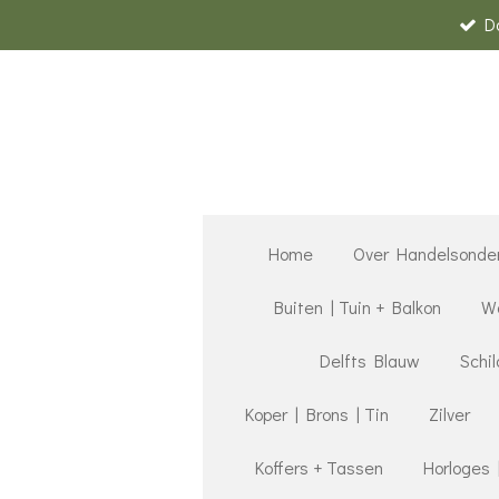
D
Ga
direct
naar
de
hoofdinhoud
Home
Over Handelsonde
Buiten | Tuin + Balkon
Wa
Delfts Blauw
Schil
Koper | Brons | Tin
Zilver
Koffers + Tassen
Horloges 