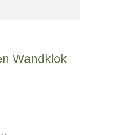
en Wandklok
taat,