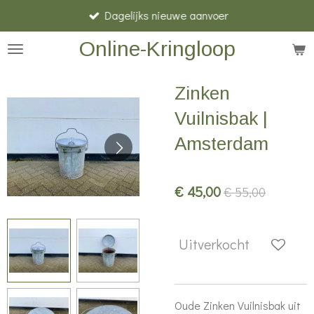
Dagelijks nieuwe aanvoer
Ga
direct
Online-Kringloop
naar
de
Zinken
hoofdinhoud
Vuilnisbak |
Amsterdam
€ 45,00
€ 55,00
Uitverkocht
Oude Zinken Vuilnisbak uit