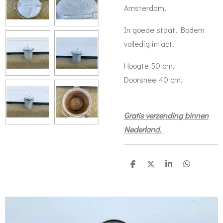
Amsterdam,
In goede staat, Bodem
volledig intact,
Hoogte 50 cm.
Doorsnee 40 cm.
Gratis verzending binnen
Nederland.
D
D
S
D
e
e
h
e
l
e
a
l
e
l
r
e
n
e
n