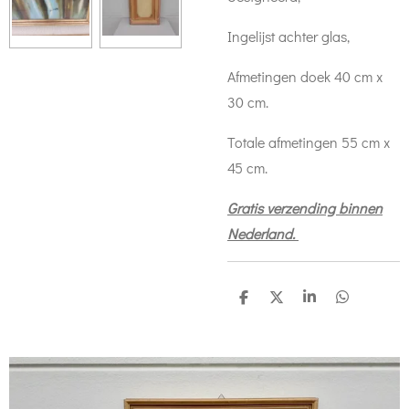
Ingelijst achter glas,
Afmetingen doek 40 cm x
30 cm.
Totale afmetingen 55 cm x
45 cm.
Gratis verzending binnen
Nederland.
D
D
S
D
e
e
h
e
l
e
a
l
e
l
r
e
n
e
n