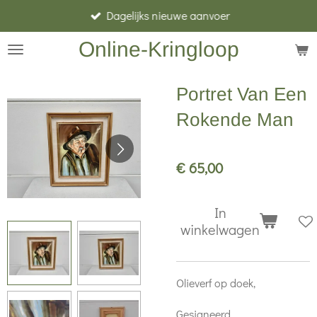
Dagelijks nieuwe aanvoer
Ga
direct
Online-Kringloop
naar
de
Portret Van Een
hoofdinhoud
Rokende Man
€ 65,00
In
winkelwagen
Olieverf op doek,
Gesigneerd,