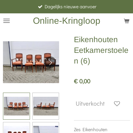
Dagelijks nieuwe aanvoer
Ga
direct
Online-Kringloop
naar
de
Eikenhouten
hoofdinhoud
Eetkamerstoele
n (6)
€ 0,00
Uitverkocht
Zes Eikenhouten