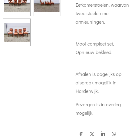
Eetkamerstoelen, waarvan
twee stoelen met
armleuningen.
Mooi compleet set,
Opnieuw bekleed.
Afhalen is dagelijks op
afspraak mogelijk in
Harderwijk.
Bezorgen is in overleg
mogelijk.
D
D
S
D