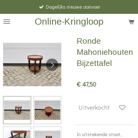
Dagelijks nieuwe aanvoer
Ga
direct
Online-Kringloop
naar
de
Ronde
hoofdinhoud
Mahoniehouten
Bijzettafel
€ 47,50
Uitverkocht
In uitstekende staat,