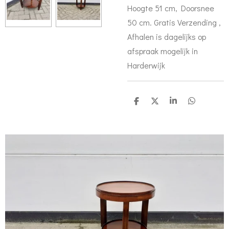
Hoogte 51 cm, Doorsnee
50 cm. Gratis Verzending ,
Afhalen is dagelijks op
afspraak mogelijk in
Harderwijk
D
D
S
D
e
e
h
e
l
e
a
l
e
l
r
e
n
e
n