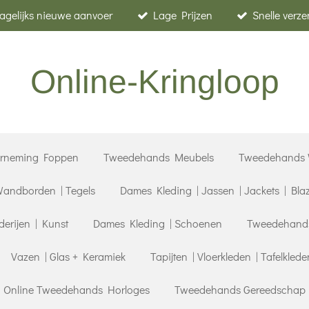
agelijks nieuwe aanvoer
Lage Prijzen
Snelle verz
Online-Kringloop
erneming Foppen
Tweedehands Meubels
Tweedehands 
andborden | Tegels
Dames Kleding | Jassen | Jackets | Bla
derijen | Kunst
Dames Kleding | Schoenen
Tweedehands 
Vazen | Glas + Keramiek
Tapijten | Vloerkleden | Tafelklede
| Online Tweedehands Horloges
Tweedehands Gereedschap |