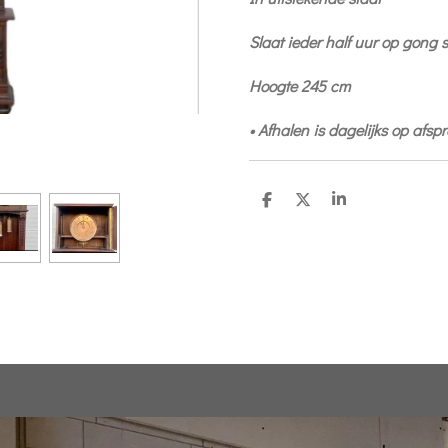
Slaat ieder half uur op gong 
Hoogte 245 cm
• Afhalen is dagelijks op afsp
D
D
S
e
e
h
l
e
a
e
l
r
n
e