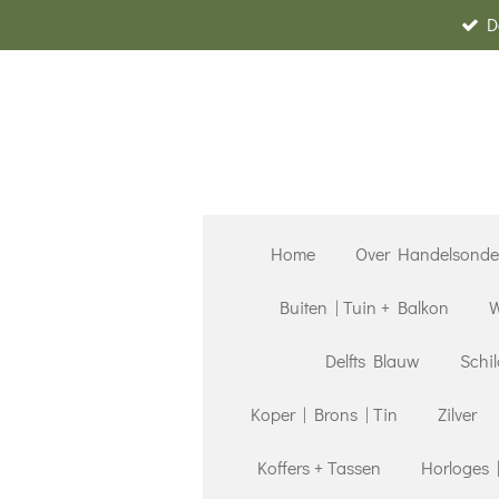
D
Ga
direct
naar
de
hoofdinhoud
Home
Over Handelsond
Buiten | Tuin + Balkon
W
Delfts Blauw
Schil
Koper | Brons | Tin
Zilver
Koffers + Tassen
Horloges 