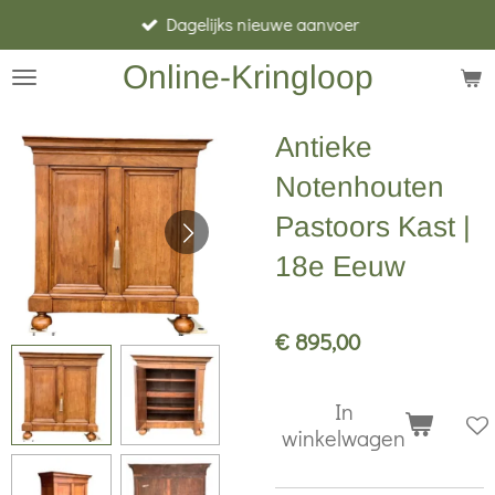
Dagelijks nieuwe aanvoer
Ga
direct
Online-Kringloop
naar
de
Antieke
hoofdinhoud
Notenhouten
Pastoors Kast |
18e Eeuw
€ 895,00
In
winkelwagen