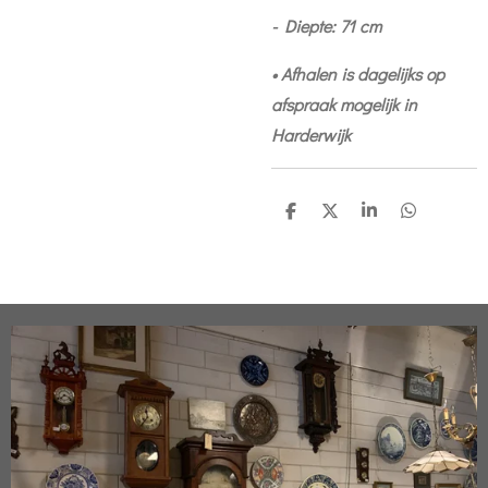
- Diepte: 71 cm
• Afhalen is dagelijks op
afspraak mogelijk in
Harderwijk
D
D
S
D
e
e
h
e
l
e
a
l
e
l
r
e
n
e
n